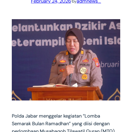
February 24, 2026
·
admnews_
by
Polda Jabar menggelar kegiatan “Lomba
Semarak Bulan Ramadhan” yang diisi dengan
perlombaan Musabaqoh Tilawatil Quran (MTQ)