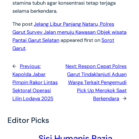
stamina tubuh agar konsentrasi tetap terjaga
selama berkendara.
The post
Jelang Libur Panjang Nataru, Polres
Garut Survey Jalan menuju Kawasan Objek wisata
Pantai Garut Selatan
appeared first on
Sorot
Garut
.
←
Previous:
Next:
Respon Cepat Polres
Kapolda Jabar
Garut Tindaklanjuti Aduan
Pimpin Rakor Lintas
Warga Terkait Pengemudi
Sektoral Operasi
Pick Up Merokok Saat
Lilin Lodaya 2025
Berkendara
→
Editor Picks
Sisi Humanis Razia