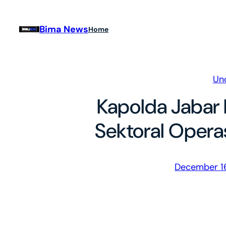
Skip
to
Bima News
Home
content
Un
Kapolda Jabar 
Sektoral Operas
December 1