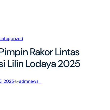
categorized
Pimpin Rakor Lintas
i Lilin Lodaya 2025
6, 2025
·
admnews_
by