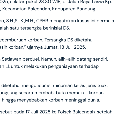
 2025, sekitar pukul 23.30 WIB, di Jalan Raya Laswi Kp.
g, Kecamatan Baleendah, Kabupaten Bandung.
, S.H.,S.I.K.,M.H., CPHR mengatakan kasus ini bermula
ah satu tersangka berinisial DS.
kecemburuan korban. Tersangka DS diketahui
ih korban,” ujarnya Jumat, 18 Juli 2025.
Setiawan berduel. Namun, alih-alih datang sendiri,
dan LI, untuk melakukan penganiayaan terhadap
 diketahui mengonsumsi minuman keras jenis tuak.
ka langsung secara membabi buta memukuli korban
n, hingga menyebabkan korban meninggal dunia.
sebut pada 17 Juli 2025 ke Polsek Baleendah, setelah