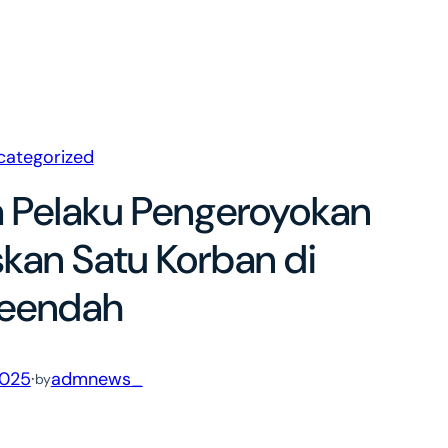
categorized
ga Pelaku Pengeroyokan
an Satu Korban di
leendah
2025
·
admnews_
by