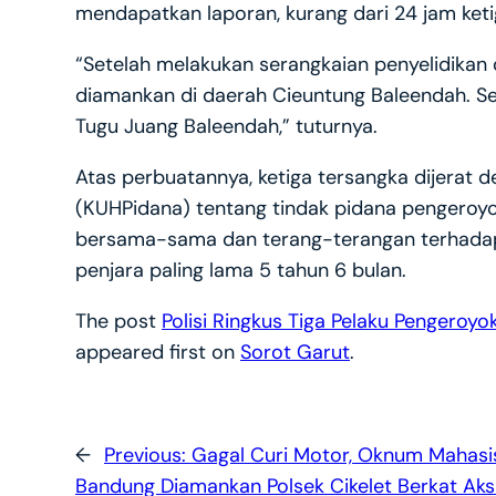
mendapatkan laporan, kurang dari 24 jam ketig
“Setelah melakukan serangkaian penyelidikan 
diamankan di daerah Cieuntung Baleendah. Se
Tugu Juang Baleendah,” tuturnya.
Atas perbuatannya, ketiga tersangka dijerat
(KUHPidana) tentang tindak pidana pengeroyo
bersama-sama dan terang-terangan terhada
penjara paling lama 5 tahun 6 bulan.
The post
Polisi Ringkus Tiga Pelaku Pengero
appeared first on
Sorot Garut
.
←
Previous:
Gagal Curi Motor, Oknum Mahasi
Bandung Diamankan Polsek Cikelet Berkat Aks