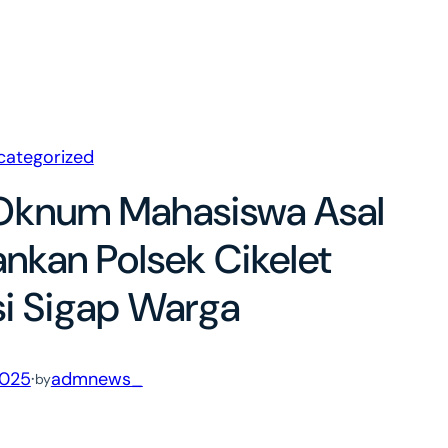
categorized
 Oknum Mahasiswa Asal
kan Polsek Cikelet
si Sigap Warga
2025
·
admnews_
by