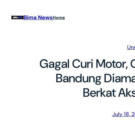
Skip
to
Bima News
Home
content
Un
Gagal Curi Motor,
Bandung Diaman
Berkat Ak
July 18, 