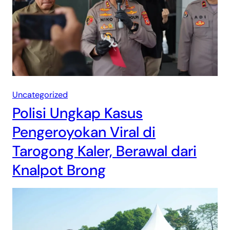
Uncategorized
Polisi Ungkap Kasus
Pengeroyokan Viral di
Tarogong Kaler, Berawal dari
Knalpot Brong