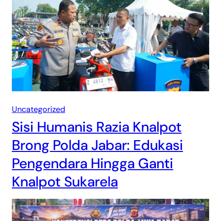
Uncategorized
Sisi Humanis Razia Knalpot
Brong Polda Jabar: Edukasi
Pengendara Hingga Ganti
Knalpot Sukarela