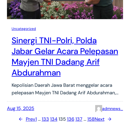
Uncategorized
Sinergi TNI-Polri, Polda
Jabar Gelar Acara Pelepasan
Mayjen TNI Dadang Arif
Abdurahman
Kepolisian Daerah Jawa Barat menggelar acara
pelepasan Mayjen TNI Dadang Arif Abdurahman,…
Aug 15, 2025
admnews_
←
Prev
1
…
133
134
135
136
137
…
158
Next
→