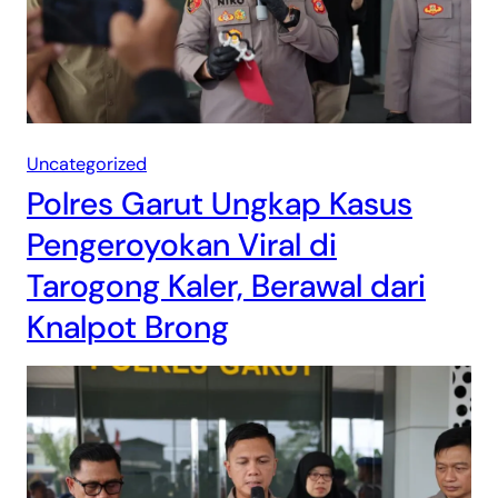
Uncategorized
Polres Garut Ungkap Kasus
Pengeroyokan Viral di
Tarogong Kaler, Berawal dari
Knalpot Brong