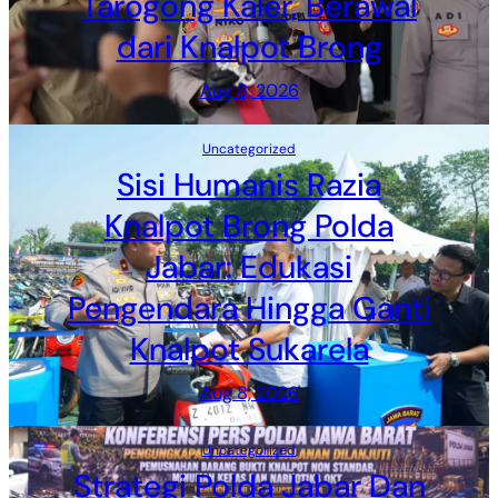
Tarogong Kaler, Berawal
dari Knalpot Brong
Aug 8, 2026
Uncategorized
Sisi Humanis Razia
Knalpot Brong Polda
Jabar: Edukasi
Pengendara Hingga Ganti
Knalpot Sukarela
Aug 8, 2026
Uncategorized
Strategi Polda Jabar Dan