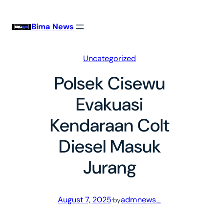
Skip
to
Bima News
content
Uncategorized
Polsek Cisewu
Evakuasi
Kendaraan Colt
Diesel Masuk
Jurang
August 7, 2025
·
admnews_
by