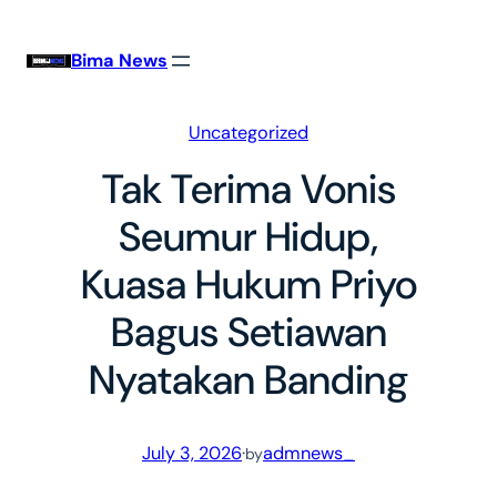
Skip
to
Bima News
content
Uncategorized
Tak Terima Vonis
Seumur Hidup,
Kuasa Hukum Priyo
Bagus Setiawan
Nyatakan Banding
July 3, 2026
·
admnews_
by