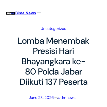
Skip
to
Bima News
content
Uncategorized
Lomba Menembak
Presisi Hari
Bhayangkara ke-
80 Polda Jabar
Diikuti 137 Peserta
June 23, 2026
·
admnews_
by