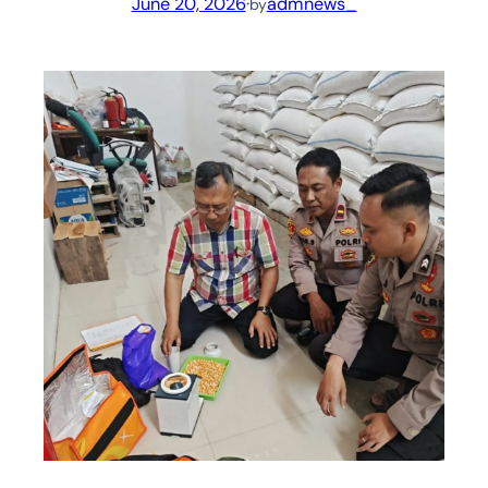
June 20, 2026
·
admnews_
by