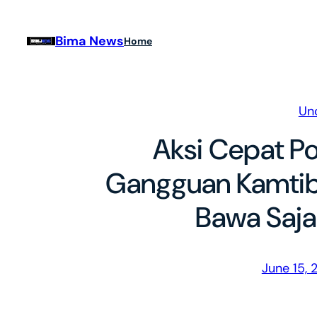
Skip
to
Bima News
Home
content
Un
Aksi Cepat Po
Gangguan Kamti
Bawa Saj
June 15, 