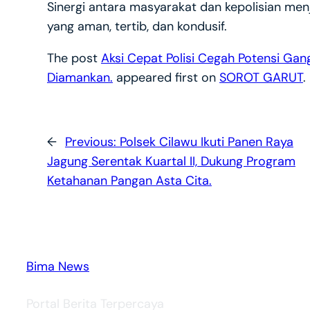
Sinergi antara masyarakat dan kepolisian men
yang aman, tertib, dan kondusif.
The post
Aksi Cepat Polisi Cegah Potensi G
Diamankan.
appeared first on
SOROT GARUT
.
←
Previous:
Polsek Cilawu Ikuti Panen Raya
Jagung Serentak Kuartal II, Dukung Program
Ketahanan Pangan Asta Cita.
Bima News
Portal Berita Terpercaya