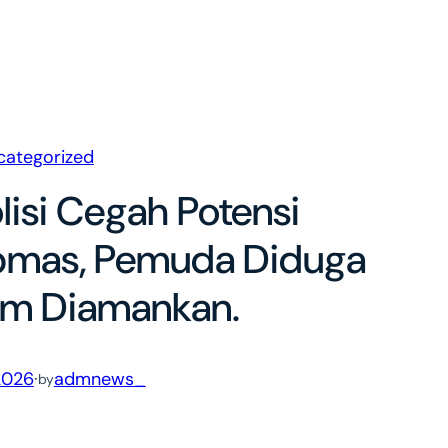
categorized
lisi Cegah Potensi
bmas, Pemuda Diduga
am Diamankan.
2026
·
admnews_
by