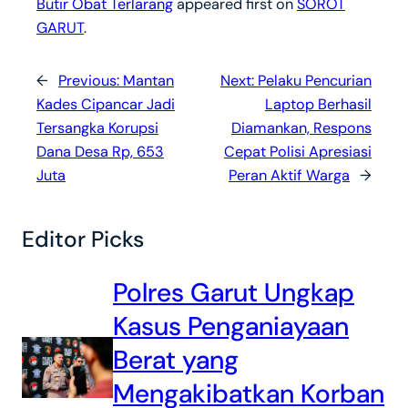
Butir Obat Terlarang
appeared first on
SOROT
GARUT
.
←
Previous:
Mantan
Next:
Pelaku Pencurian
Kades Cipancar Jadi
Laptop Berhasil
Tersangka Korupsi
Diamankan, Respons
Dana Desa Rp, 653
Cepat Polisi Apresiasi
Juta‎
Peran Aktif Warga
→
Editor Picks
Polres Garut Ungkap
Kasus Penganiayaan
Berat yang
Mengakibatkan Korban