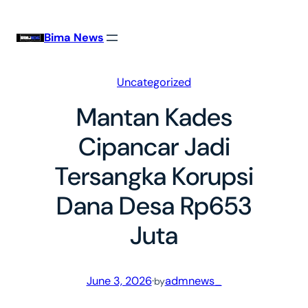
Skip
to
Bima News
content
Uncategorized
Mantan Kades
Cipancar Jadi
Tersangka Korupsi
Dana Desa Rp653
Juta
June 3, 2026
·
admnews_
by