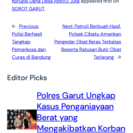
Korupsi Dana Desa Rp653 Juta
appeared first on
SOROT GARUT
.
←
Previous:
Next:
Patroli Berbuah Hasil,
Polisi Berhasil
Polsek Cibatu Amankan
Tangkap
Pengedar Obat Keras Terbatas
Pemerkosa dan
Beserta Ratusan Butir Obat
Curas di Bandung
Terlarang
→
Editor Picks
Polres Garut Ungkap
Kasus Penganiayaan
Berat yang
Mengakibatkan Korban