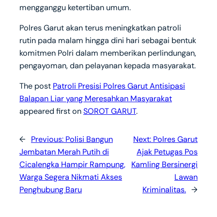
mengganggu ketertiban umum.
Polres Garut akan terus meningkatkan patroli
rutin pada malam hingga dini hari sebagai bentuk
komitmen Polri dalam memberikan perlindungan,
pengayoman, dan pelayanan kepada masyarakat.
The post
Patroli Presisi Polres Garut Antisipasi
Balapan Liar yang Meresahkan Masyarakat
appeared first on
SOROT GARUT
.
←
Previous:
Polisi Bangun
Next:
Polres Garut
Jembatan Merah Putih di
Ajak Petugas Pos
Cicalengka Hampir Rampung,
Kamling Bersinergi
Warga Segera Nikmati Akses
Lawan
Penghubung Baru
Kriminalitas.
→