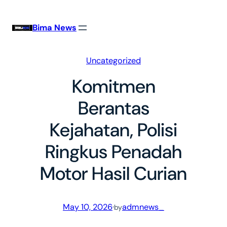
Skip
to
Bima News
content
Uncategorized
Komitmen
Berantas
Kejahatan, Polisi
Ringkus Penadah
Motor Hasil Curian
May 10, 2026
·
admnews_
by