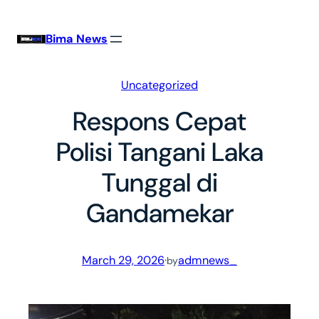
Skip
to
Bima News
content
Uncategorized
Respons Cepat
Polisi Tangani Laka
Tunggal di
Gandamekar
March 29, 2026
·
admnews_
by