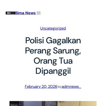
Skip
to
Bima News
content
Uncategorized
Polisi Gagalkan
Perang Sarung,
Orang Tua
Dipanggil
February 20, 2026
·
admnews_
by