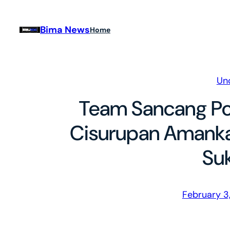
Skip
to
Bima News
Home
content
Un
Team Sancang Pol
Cisurupan Amankan
Su
February 3