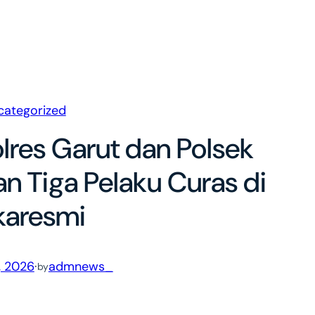
categorized
res Garut dan Polsek
 Tiga Pelaku Curas di
karesmi
, 2026
·
admnews_
by