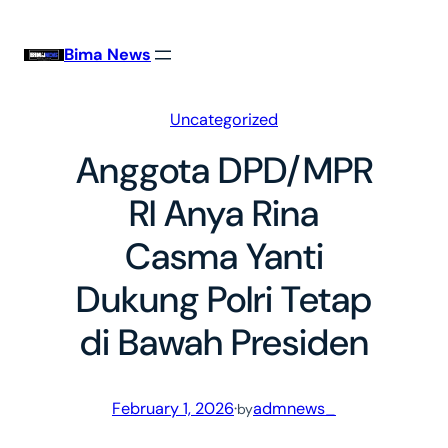
Skip
to
Bima News
content
Uncategorized
Anggota DPD/MPR
RI Anya Rina
Casma Yanti
Dukung Polri Tetap
di Bawah Presiden
February 1, 2026
·
admnews_
by