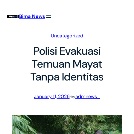
Skip
to
Bima News
content
Uncategorized
Polisi Evakuasi
Temuan Mayat
Tanpa Identitas
January 11, 2026
·
admnews_
by