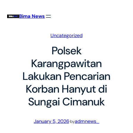
Skip
to
Bima News
content
Uncategorized
Polsek
Karangpawitan
Lakukan Pencarian
Korban Hanyut di
Sungai Cimanuk
January 5, 2026
·
admnews_
by