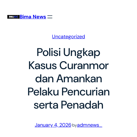
Skip
to
Bima News
content
Uncategorized
Polisi Ungkap
Kasus Curanmor
dan Amankan
Pelaku Pencurian
serta Penadah
January 4, 2026
·
admnews_
by