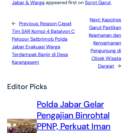
Jabar & Warga
appeared first on
Sorot Garut
.
Next:
Kapolres
←
Previous:
Respon Cepat
Garut Pastikan
Tim SAR Kompi 4 Batalyon C
Keamanan dan
Pelopor Satbrimob Polda
Kenyamanan
Jabar Evakuasi Warga
Pengunjung di
Terdampak Banjir di Desa
Objek Wisata
Karangasem
Darajat
→
Editor Picks
Polda Jabar Gelar
Pengajian Binrohtal
PPNP, Perkuat Iman