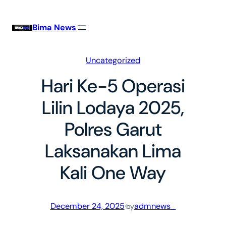
Skip
to
Bima News
content
Uncategorized
Hari Ke-5 Operasi
Lilin Lodaya 2025,
Polres Garut
Laksanakan Lima
Kali One Way
December 24, 2025
·
admnews_
by