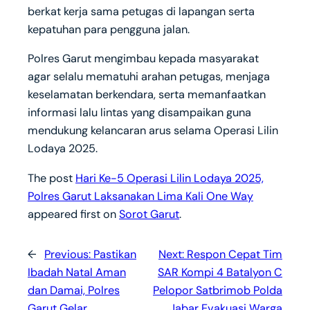
berkat kerja sama petugas di lapangan serta
kepatuhan para pengguna jalan.
Polres Garut mengimbau kepada masyarakat
agar selalu mematuhi arahan petugas, menjaga
keselamatan berkendara, serta memanfaatkan
informasi lalu lintas yang disampaikan guna
mendukung kelancaran arus selama Operasi Lilin
Lodaya 2025.
The post
Hari Ke-5 Operasi Lilin Lodaya 2025,
Polres Garut Laksanakan Lima Kali One Way
appeared first on
Sorot Garut
.
←
Previous:
Pastikan
Next:
Respon Cepat Tim
Ibadah Natal Aman
SAR Kompi 4 Batalyon C
dan Damai, Polres
Pelopor Satbrimob Polda
Garut Gelar
Jabar Evakuasi Warga