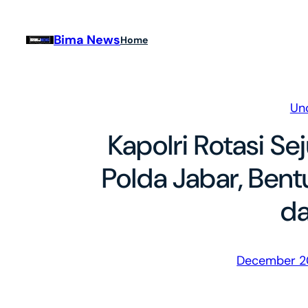
Skip
to
Bima News
Home
content
Un
Kapolri Rotasi S
Polda Jabar, Bent
d
December 2