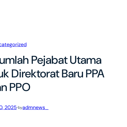
categorized
ejumlah Pejabat Utama
uk Direktorat Baru PPA
an PPO
0, 2025
·
admnews_
by