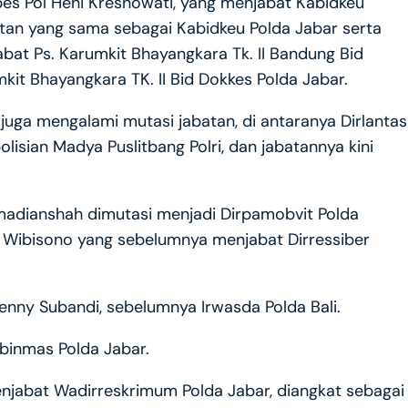
es Pol Heni Kresnowati, yang menjabat Kabidkeu
atan yang sama sebagai Kabidkeu Polda Jabar serta
bat Ps. Karumkit Bhayangkara Tk. II Bandung Bid
kit Bhayangkara TK. II Bid Dokkes Polda Jabar.
 juga mengalami mutasi jabatan, di antaranya Dirlantas
olisian Madya Puslitbang Polri, dan jabatannya kini
.
madianshah dimutasi menjadi Dirpamobvit Polda
s Wibisono yang sebelumnya menjabat Dirressiber
Benny Subandi, sebelumnya Irwasda Polda Bali.
binmas Polda Jabar.
njabat Wadirreskrimum Polda Jabar, diangkat sebagai