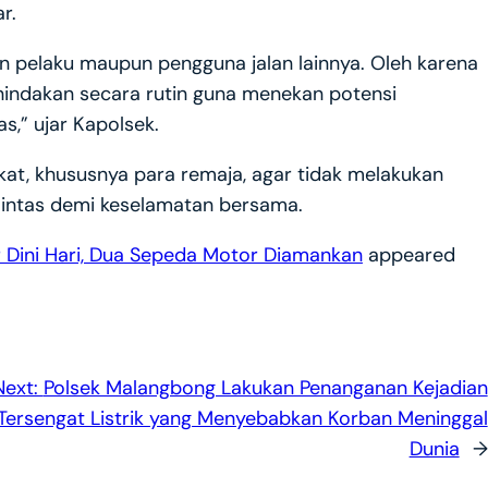
r.
 pelaku maupun pengguna jalan lainnya. Oleh karena
enindakan secara rutin guna menekan potensi
,” ujar Kapolsek.
t, khususnya para remaja, agar tidak melakukan
 lintas demi keselamatan bersama.
r Dini Hari, Dua Sepeda Motor Diamankan
appeared
Next:
Polsek Malangbong Lakukan Penanganan Kejadian
Tersengat Listrik yang Menyebabkan Korban Meninggal
Dunia
→