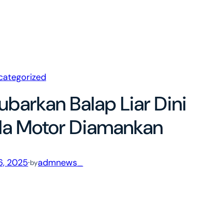
categorized
barkan Balap Liar Dini
da Motor Diamankan
6, 2025
·
admnews_
by