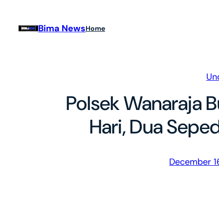
Skip
to
Bima News
Home
content
Un
Polsek Wanaraja Bu
Hari, Dua Sepe
December 1