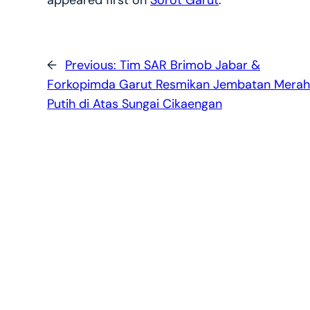
appeared first on
Sorot Garut
.
←
Previous:
Tim SAR Brimob Jabar &
Forkopimda Garut Resmikan Jembatan Merah
Putih di Atas Sungai Cikaengan