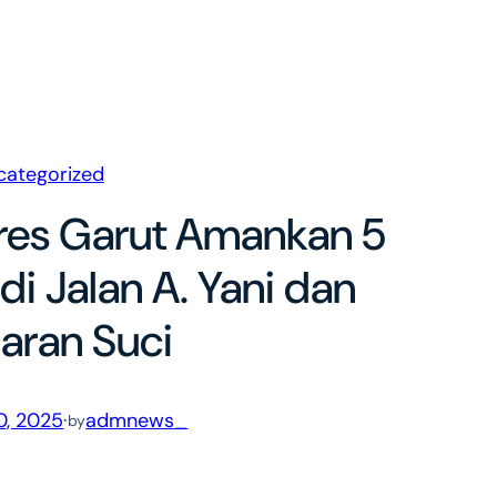
categorized
res Garut Amankan 5
 di Jalan A. Yani dan
aran Suci
0, 2025
·
admnews_
by