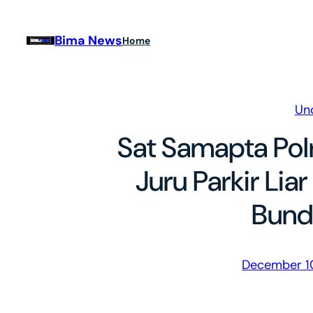
Skip
to
Bima News
Home
content
Un
Sat Samapta Pol
Juru Parkir Liar
Bund
December 1