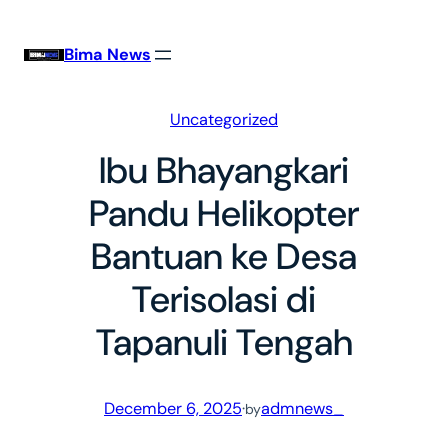
Skip
to
Bima News
content
Uncategorized
Ibu Bhayangkari
Pandu Helikopter
Bantuan ke Desa
Terisolasi di
Tapanuli Tengah
December 6, 2025
·
admnews_
by