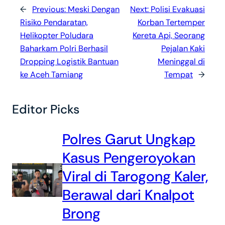
←
Previous:
Meski Dengan
Next:
Polisi Evakuasi
Risiko Pendaratan,
Korban Tertemper
Helikopter Poludara
Kereta Api, Seorang
Baharkam Polri Berhasil
Pejalan Kaki
Dropping Logistik Bantuan
Meninggal di
ke Aceh Tamiang
Tempat
→
Editor Picks
Polres Garut Ungkap
Kasus Pengeroyokan
Viral di Tarogong Kaler,
Berawal dari Knalpot
Brong