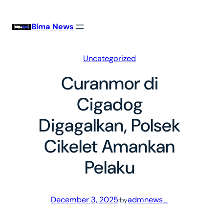
Skip
to
Bima News
content
Uncategorized
Curanmor di
Cigadog
Digagalkan, Polsek
Cikelet Amankan
Pelaku
December 3, 2025
·
admnews_
by