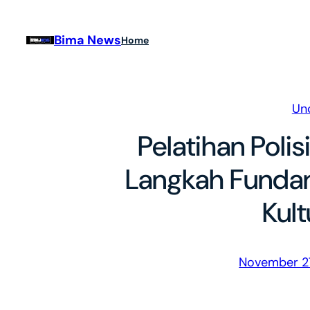
Skip
to
Bima News
Home
content
Un
Pelatihan Polis
Langkah Fundam
Kult
November 2