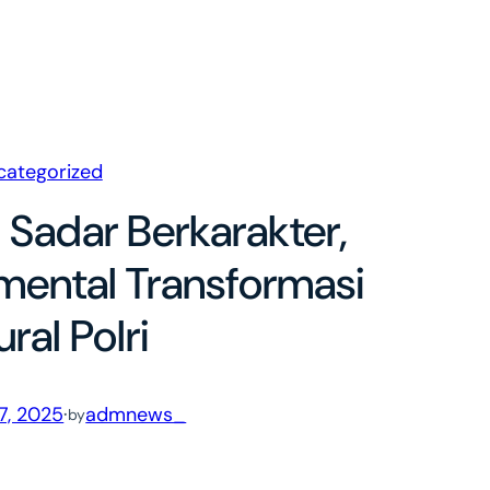
categorized
i Sadar Berkarakter,
ental Transformasi
ural Polri
7, 2025
·
admnews_
by