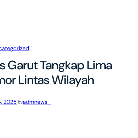
categorized
es Garut Tangkap Lima
or Lintas Wilayah
, 2025
·
admnews_
by