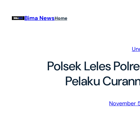
Skip
to
Bima News
Home
content
Un
Polsek Leles Polr
Pelaku Curanm
November 5