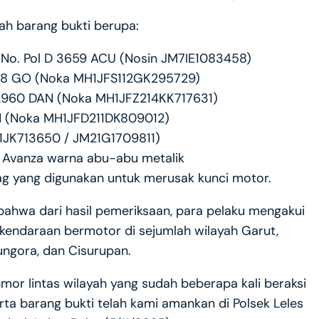
lah barang bukti berupa:
 No. Pol D 3659 ACU (Nosin JM7IE1083458)
6098 GO (Noka MH1JFS112GK295729)
 Z 2960 DAN (Noka MH1JFZ214KK717631)
 FN (Noka MH1JFD211DK809012)
11JK713650 / JM21G1709811)
a Avanza warna abu-abu metalik
ag yang digunakan untuk merusak kunci motor.
bahwa dari hasil pemeriksaan, para pelaku mengakui
 kendaraan bermotor di sejumlah wilayah Garut,
ngora, dan Cisurupan.
mor lintas wilayah yang sudah beberapa kali beraksi
rta barang bukti telah kami amankan di Polsek Leles