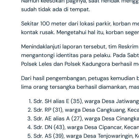
Namun keesokan paginya, saat hendak mengg
sudah tidak ada di tempat.
Sekitar 100 meter dari lokasi parkir, korban
kontak rusak. Mengetahui hal itu, korban seger
Menindaklanjuti laporan tersebut, tim Reskrim
mengantongi identitas para pelaku. Pada Sabtu
Polsek Leles dan Polsek Kadungora berhasil 
Dari hasil pengembangan, petugas kemudian be
lima orang tersangka berhasil diamankan, ma
Sdr. SH alias E (35), warga Desa Jatiwan
Sdr. RP (31), warga Desa Cangkuang, Ke
Sdr. AE alias A (27), warga Desa Cinan
Sdr. DN (43), warga Desa Cipancar, Keca
Sdr. AS (39), warga Desa Tenjowaringin