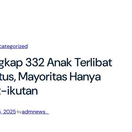
categorized
gkap 332 Anak Terlibat
us, Mayoritas Hanya
t-ikutan
, 2025
·
admnews_
by