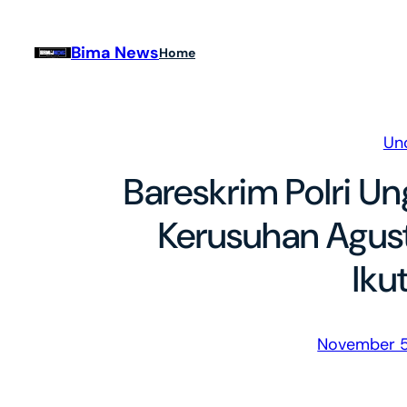
Skip
to
Bima News
Home
content
Un
Bareskrim Polri Un
Kerusuhan Agust
Iku
November 5