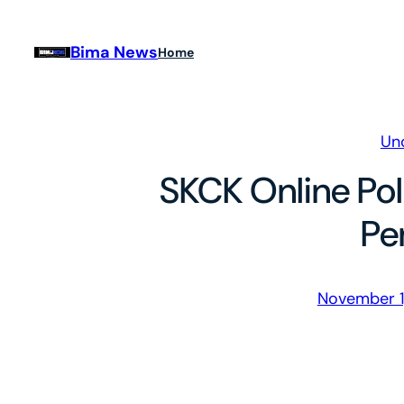
Skip
to
Bima News
Home
content
Un
SKCK Online Po
Pe
November 1