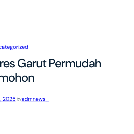
categorized
lres Garut Permudah
mohon
, 2025
·
admnews_
by