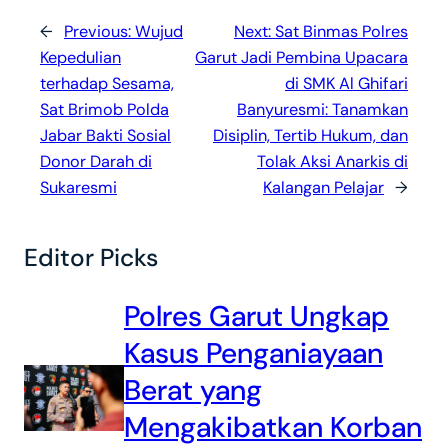
←
Previous:
Wujud
Next:
Sat Binmas Polres
Kepedulian
Garut Jadi Pembina Upacara
terhadap Sesama,
di SMK Al Ghifari
Sat Brimob Polda
Banyuresmi: Tanamkan
Jabar Bakti Sosial
Disiplin, Tertib Hukum, dan
Donor Darah di
Tolak Aksi Anarkis di
Sukaresmi
Kalangan Pelajar
→
Editor Picks
Polres Garut Ungkap
Kasus Penganiayaan
Berat yang
Mengakibatkan Korban