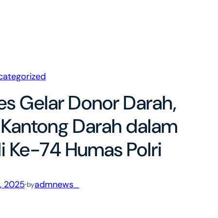
categorized
es Gelar Donor Darah,
 Kantong Darah dalam
i Ke-74 Humas Polri
, 2025
·
admnews_
by