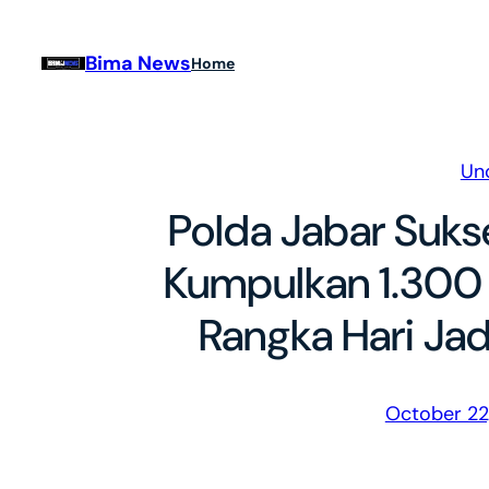
Skip
to
Bima News
Home
content
Un
Polda Jabar Suks
Kumpulkan 1.300
Rangka Hari Jad
October 22