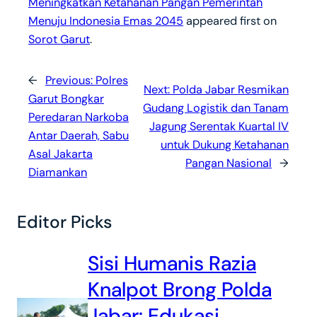
Meningkatkan Ketahanan Pangan Pemerintah
Menuju Indonesia Emas 2045
appeared first on
Sorot Garut
.
←
Previous:
Polres
Next:
Polda Jabar Resmikan
Garut Bongkar
Gudang Logistik dan Tanam
Peredaran Narkoba
Jagung Serentak Kuartal IV
Antar Daerah, Sabu
untuk Dukung Ketahanan
Asal Jakarta
Pangan Nasional
→
Diamankan
Editor Picks
Sisi Humanis Razia
Knalpot Brong Polda
Jabar: Edukasi