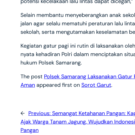
potensi kecelakaan lalu lintas dapat dicegah,” 
Selain membantu menyeberangkan anak sekol
jalan agar selalu mematuhi peraturan lalu lin
sekolah, serta mengutamakan keselamatan b
Kegiatan gatur pagi ini rutin di laksanakan ol
nyata kehadiran Polri dalam menciptakan situas
hukum Polsek Samarang.
The post
Polsek Samarang Laksanakan Gatur 
Aman
appeared first on
Sorot Garut
.
←
Previous:
Semangat Ketahanan Pangan: Kap
Ajak Warga Tanam Jagung, Wujudkan Indonesi
Pangan