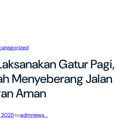
categorized
aksanakan Gatur Pagi,
ah Menyeberang Jalan
gan Aman
, 2025
·
admnews_
by