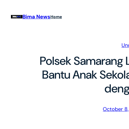
Skip
to
Bima News
Home
content
Un
Polsek Samarang L
Bantu Anak Sekol
den
October 8