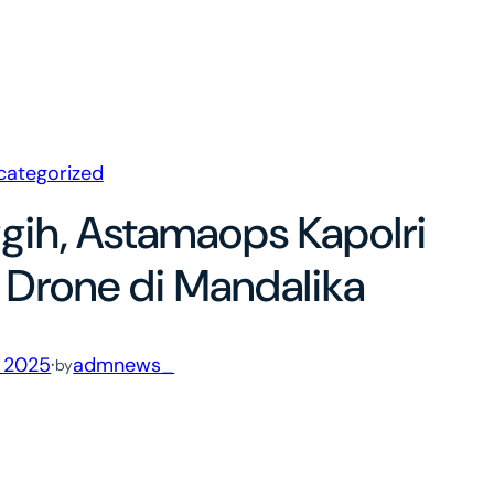
categorized
ih, Astamaops Kapolri
 Drone di Mandalika
, 2025
·
admnews_
by