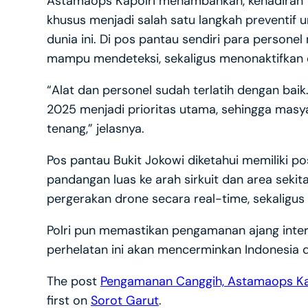
Astamaops Kapolri menambahkan, kehadiran t
khusus menjadi salah satu langkah preventif 
dunia ini. Di pos pantau sendiri para person
mampu mendeteksi, sekaligus menonaktifkan dr
“Alat dan personel sudah terlatih dengan ba
2025 menjadi prioritas utama, sehingga mas
tenang,” jelasnya.
Pos pantau Bukit Jokowi diketahui memiliki pos
pandangan luas ke arah sirkuit dan area seki
pergerakan drone secara real-time, sekaligus
Polri pun memastikan pengamanan ajang inter
perhelatan ini akan mencerminkan Indonesia d
The post
Pengamanan Canggih, Astamaops Kap
first on
Sorot Garut
.