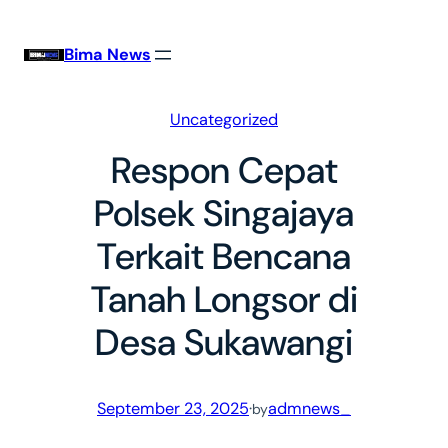
Skip
to
Bima News
content
Uncategorized
Respon Cepat
Polsek Singajaya
Terkait Bencana
Tanah Longsor di
Desa Sukawangi
September 23, 2025
·
admnews_
by