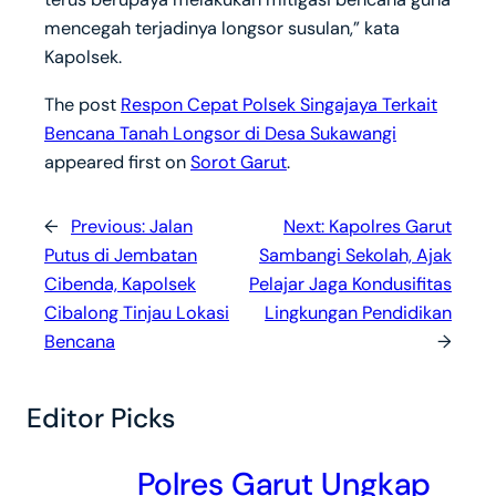
mencegah terjadinya longsor susulan,” kata
Kapolsek.
The post
Respon Cepat Polsek Singajaya Terkait
Bencana Tanah Longsor di Desa Sukawangi
appeared first on
Sorot Garut
.
←
Previous:
Jalan
Next:
Kapolres Garut
Putus di Jembatan
Sambangi Sekolah, Ajak
Cibenda, Kapolsek
Pelajar Jaga Kondusifitas
Cibalong Tinjau Lokasi
Lingkungan Pendidikan
Bencana
→
Editor Picks
Polres Garut Ungkap