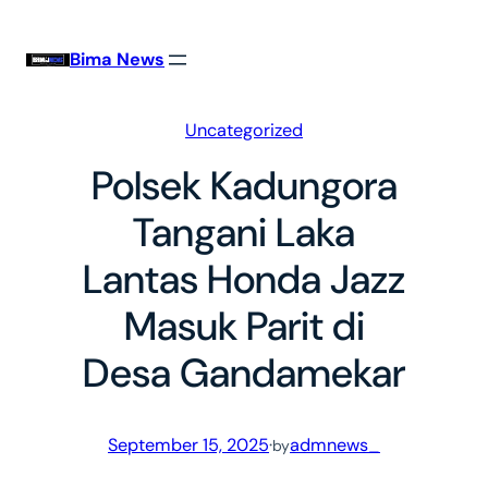
Skip
to
Bima News
content
Uncategorized
Polsek Kadungora
Tangani Laka
Lantas Honda Jazz
Masuk Parit di
Desa Gandamekar
September 15, 2025
·
admnews_
by