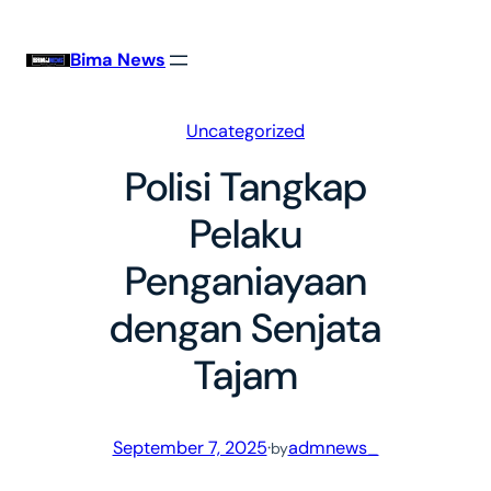
Skip
to
Bima News
content
Uncategorized
Polisi Tangkap
Pelaku
Penganiayaan
dengan Senjata
Tajam
September 7, 2025
·
admnews_
by