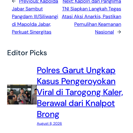
←
Previous:
Kapolda
Next:
Kapolri dan Panglima
Jabar Sambut
TNI Siapkan Langkah Tegas
Pangdam III/Siliwangi
Atasi Aksi Anarkis, Pastikan
di Mapolda Jabar,
Pemulihan Keamanan
Perkuat Sinergitas
Nasional
→
Editor Picks
Polres Garut Ungkap
Kasus Pengeroyokan
Viral di Tarogong Kaler,
Berawal dari Knalpot
Brong
August 8, 2026