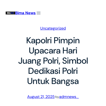
Skip
to
Bima News
content
Uncategorized
Kapolri Pimpin
Upacara Hari
Juang Polri, Simbol
Dedikasi Polri
Untuk Bangsa
August 21, 2025
·
admnews_
by