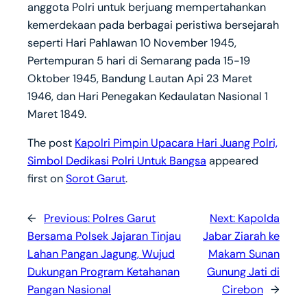
anggota Polri untuk berjuang mempertahankan
kemerdekaan pada berbagai peristiwa bersejarah
seperti Hari Pahlawan 10 November 1945,
Pertempuran 5 hari di Semarang pada 15-19
Oktober 1945, Bandung Lautan Api 23 Maret
1946, dan Hari Penegakan Kedaulatan Nasional 1
Maret 1849.
The post
Kapolri Pimpin Upacara Hari Juang Polri,
Simbol Dedikasi Polri Untuk Bangsa
appeared
first on
Sorot Garut
.
←
Previous:
Polres Garut
Next:
Kapolda
Bersama Polsek Jajaran Tinjau
Jabar Ziarah ke
Lahan Pangan Jagung, Wujud
Makam Sunan
Dukungan Program Ketahanan
Gunung Jati di
Pangan Nasional
Cirebon
→