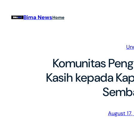
Skip
to
Bima News
Home
content
Un
Komunitas Pengg
Kasih kepada Kap
Semb
August 17,