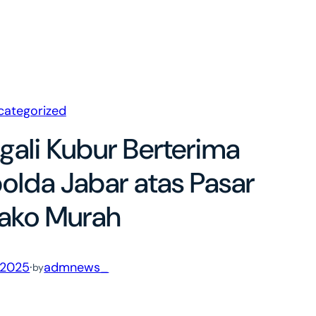
categorized
ali Kubur Berterima
olda Jabar atas Pasar
ako Murah
 2025
·
admnews_
by