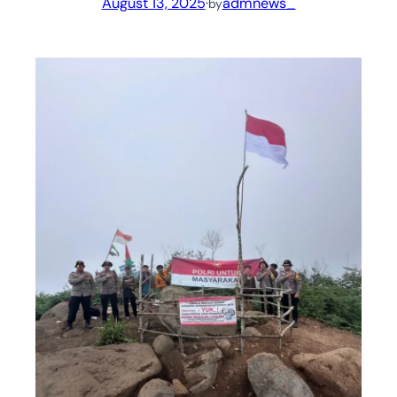
August 13, 2025
·
admnews_
by