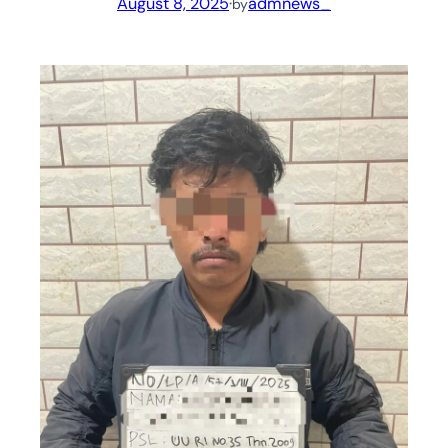
August 8, 2025
·
admnews_
by