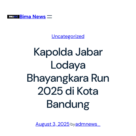
Skip
to
Bima News
content
Uncategorized
Kapolda Jabar
Lodaya
Bhayangkara Run
2025 di Kota
Bandung
August 3, 2025
·
admnews_
by