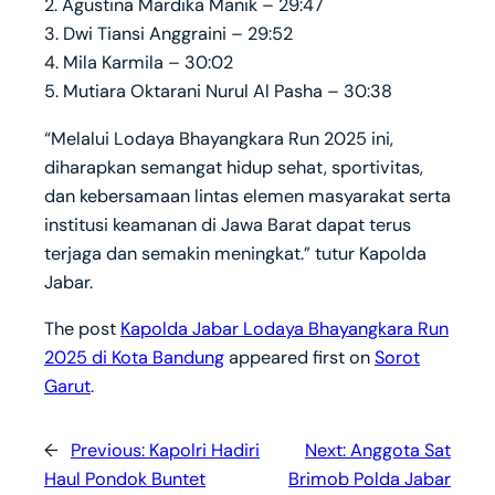
2. Agustina Mardika Manik – 29:47
3. Dwi Tiansi Anggraini – 29:52
4. Mila Karmila – 30:02
5. Mutiara Oktarani Nurul Al Pasha – 30:38
“Melalui Lodaya Bhayangkara Run 2025 ini,
diharapkan semangat hidup sehat, sportivitas,
dan kebersamaan lintas elemen masyarakat serta
institusi keamanan di Jawa Barat dapat terus
terjaga dan semakin meningkat.” tutur Kapolda
Jabar.
The post
Kapolda Jabar Lodaya Bhayangkara Run
2025 di Kota Bandung
appeared first on
Sorot
Garut
.
←
Previous:
Kapolri Hadiri
Next:
Anggota Sat
Haul Pondok Buntet
Brimob Polda Jabar