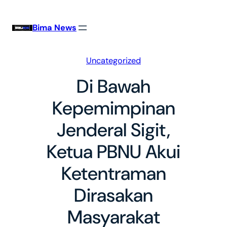
Skip
to
Bima News
content
Uncategorized
Di Bawah
Kepemimpinan
Jenderal Sigit,
Ketua PBNU Akui
Ketentraman
Dirasakan
Masyarakat