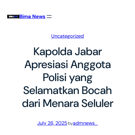
Skip
to
Bima News
content
Uncategorized
Kapolda Jabar
Apresiasi Anggota
Polisi yang
Selamatkan Bocah
dari Menara Seluler
July 26, 2025
·
admnews_
by