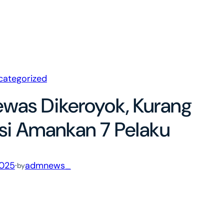
categorized
ewas Dikeroyok, Kurang
isi Amankan 7 Pelaku
2025
·
admnews_
by