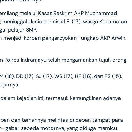
emilang melalui Kasat Reskrim AKP Muchammad
eninggal dunia berinisial EI (17), warga Kecamatan
gai pelajar SMP.
lah menjadi korban pengeroyokan,” ungkap AKP Arwin.
rim Polres Indramayu telah mengamankan tujuh orang
18), DD (17), SJ (17), WS (17), HF (16), dan FS (15).
ujarnya.
n dalam kejadian ini, termasuk kemungkinan adanya
orban dan temannya melintas di depan tempat para
er- geber sepeda motornya, yang diduga memicu