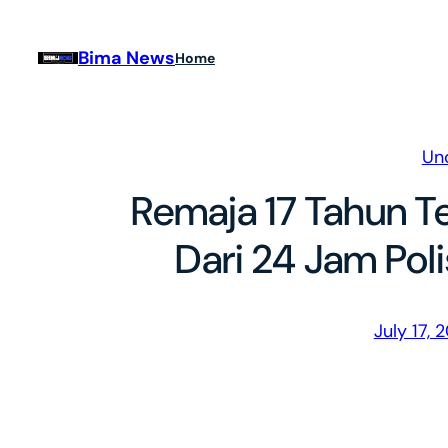
Skip
to
Bima News
Home
content
Un
Remaja 17 Tahun T
Dari 24 Jam Pol
July 17, 