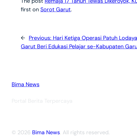
The post
Remaja 17 Tahun Tewas Dikeroyok, Ku
first on
Sorot Garut
.
←
Previous:
Hari Ketiga Operasi Patuh Lodaya
Garut Beri Edukasi Pelajar se-Kabupaten Gar
Bima News
Portal Berita Terpercaya
© 2026
Bima News
. All rights reserved.